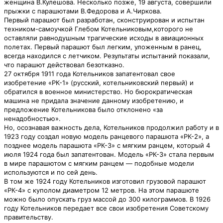
женщина В.Кулешова. Несколько позже, 19 августа, совершили
прыжки с парашютами В.Федорова и А.Чиркова.
Первый парашют был разработан, сконструирован и испытан
техником-самоучкой Глебом Котельниковым,которого не
оставляли равнодушным трагические исходы в авиационных
полетах. Первый парашют был легким, уложенным в ранец,
всегда находился с летчиком. Результаты испытаний показали,
что парашют действовал безотказно.
27 октября 1911 года Котельников запатентовал свое
изобретение «РК-1» (русский, котельниковский первый) и
обратился в военное министерство. Но бюрократическая
машина не придала значение данному изобретению, и
предложение Котельникова было отклонено «за
ненадобностью».
Но, осознавая важность дела, Котельников продолжил работу и в
1923 году создал новую модель ранцевого парашюта «РК-2», а
позднее модель парашюта «РК-3» с мягким ранцем, который 4
июля 1924 года был запатентован. Модель «РК-3» стала первым
в мире парашютом с мягким ранцем — подобные модели
используются и по сей день.
В том же 1924 году Котельников изготовил грузовой парашют
«РК-4» с куполом диаметром 12 метров. На этом парашюте
можно было опускать груз массой до 300 килограммов. В 1926
году Котельников передает все свои изобретения Советскому
правительству.