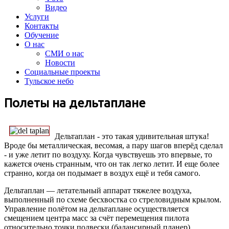
Видео
Услуги
Контакты
Обучение
О нас
СМИ о нас
Новости
Социальные проекты
Тульское небо
Полеты на дельтаплане
Дельтаплан - это такая удивительная штука!
Вроде бы металлическая, весомая, а пару шагов вперёд сделал
- и уже летит по воздуху. Когда чувствуешь это впервые, то
кажется очень странным, что он так легко летит. И еще более
странно, когда он подымает в воздух ещё и тебя самого.
Дельтаплан — летательный аппарат тяжелее воздуха,
выполненный по схеме бесхвостка со стреловидным крылом.
Управление полётом на дельтаплане осуществляется
смещением центра масс за счёт перемещения пилота
относительно точки подвески (балансирный планер).