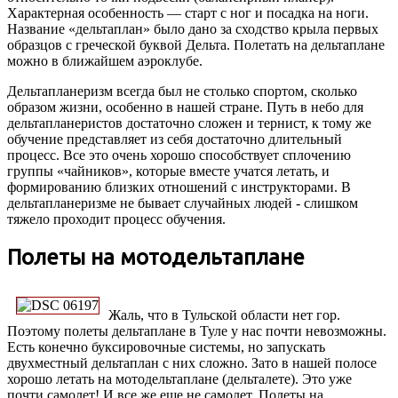
Характерная особенность — старт с ног и посадка на ноги.
Название «дельтаплан» было дано за сходство крыла первых
образцов с греческой буквой Дельта. Полетать на дельтаплане
можно в ближайшем аэроклубе.
Дельтапланеризм всегда был не столько спортом, сколько
образом жизни, особенно в нашей стране. Путь в небо для
дельтапланеристов достаточно сложен и тернист, к тому же
обучение представляет из себя достаточно длительный
процесс. Все это очень хорошо способствует сплочению
группы «чайников», которые вместе учатся летать, и
формированию близких отношений с инструкторами. В
дельтапланеризме не бывает случайных людей - слишком
тяжело проходит процесс обучения.
Полеты на мотодельтаплане
Жаль, что в Тульской области нет гор.
Поэтому полеты дельтаплане в Туле у нас почти невозможны.
Есть конечно буксировочные системы, но запускать
двухместный дельтаплан с них сложно. Зато в нашей полосе
хорошо летать на мотодельтаплане (дельталете). Это уже
почти самолет! И все же еще не самолет. Полеты на