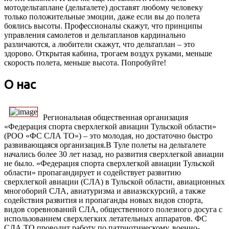
мотодельтаплане (дельталете) доставят любому человеку
только положительные эмоции, даже если вы до полета
боялись высоты. Профессионалы скажут, что принципы
управления самолетов и дельтапланов кардинально
различаются, а любители скажут, что дельтаплан – это
здорово. Открытая кабина, трогаем воздух руками, меньше
скорость полета, меньше высота. Попробуйте!
О нас
Региональная общественная организация
«Федерация спорта сверхлегкой авиации Тульской области»
(РОО «ФС СЛА ТО») – это молодая, но достаточно быстро
развивающаяся организация.В Туле полеты на дельталете
начались более 30 лет назад, но развития сверхлегкой авиации
не было. «Федерация спорта сверхлегкой авиации Тульской
области» пропагандирует и содействует развитию
сверхлегкой авиации (СЛА) в Тульской области, авиационных
многоборий СЛА, авиатуризма и авиаэкскурсий, а также
содействия развития и пропаганды новых видов спорта,
видов соревнований СЛА, общественного полезного досуга с
использованием сверхлегких летательных аппаратов. ФС
СЛА ТО проводит работу по патриотическому, военно-