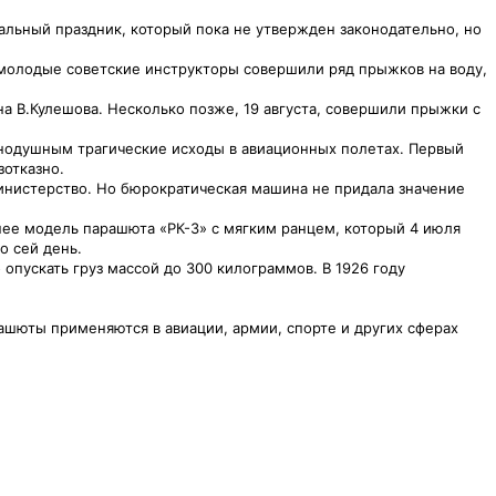
льный праздник, который пока не утвержден законодательно, но
 молодые советские инструкторы совершили ряд прыжков на воду,
 В.Кулешова. Несколько позже, 19 августа, совершили прыжки с
внодушным трагические исходы в авиационных полетах. Первый
зотказно.
 министерство. Но бюрократическая машина не придала значение
днее модель парашюта «РК-3» с мягким ранцем, который 4 июля
о сей день.
опускать груз массой до 300 килограммов. В 1926 году
ашюты применяются в авиации, армии, спорте и других сферах