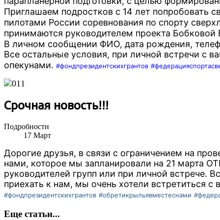
парапланерной подготовки, с целью формирован
Приглашаем подростков с 14 лет попробовать св
пилотами России соревнования по спорту сверхл
принимаются руководителем проекта Бобковой Е
В личном сообщении ФИО, дата рождения, телеф
Все остальные условия, при личной встречи с в
опекунами.
#фондпрезидентскихгрантов
#федерацияспортасв
Срочная новость!!!
Подробности
17
Март
Дорогие друзья, в связи с ограничением на про
нами, которое мы запланировали на 21 марта О
руководителей групп или при личной встрече. Вс
приехать к нам, мы очень хотели встретиться с в
#фондпрезидентскихгрантов
#обретикрыльявместеснами
#федера
Еще статьи...