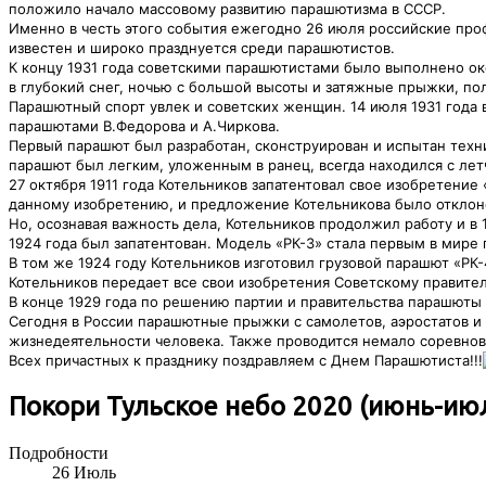
положило начало массовому развитию парашютизма в СССР.
Именно в честь этого события ежегодно 26 июля российские про
известен и широко празднуется среди парашютистов.
К концу 1931 года советскими парашютистами было выполнено ок
в глубокий снег, ночью с большой высоты и затяжные прыжки, п
Парашютный спорт увлек и советских женщин. 14 июля 1931 года
парашютами В.Федорова и А.Чиркова.
Первый парашют был разработан, сконструирован и испытан тех
парашют был легким, уложенным в ранец, всегда находился с лет
27 октября 1911 года Котельников запатентовал свое изобретение
данному изобретению, и предложение Котельникова было отклон
Но, осознавая важность дела, Котельников продолжил работу и в
1924 года был запатентован. Модель «РК-3» стала первым в мир
В том же 1924 году Котельников изготовил грузовой парашют «РК
Котельников передает все свои изобретения Советскому правител
В конце 1929 года по решению партии и правительства парашюты 
Сегодня в России парашютные прыжки с самолетов, аэростатов и 
жизнедеятельности человека. Также проводится немало соревнов
Всех причастных к празднику поздравляем с Днем Парашютиста!!!
Покори Тульское небо 2020 (июнь-ию
Подробности
26
Июль