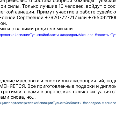
ия резервного состава сборной команды Тульско
ои силы. Только лучшие 10 человек, войдут с со
егкой авиации. Примут участие в работе судейско
леной Сергеевной +79207727717 или +7950921100
он.
ами и с вашими родителями или
ерхлегкойавиацииТульскойобласти
#аэродромМясново
#полетывТу
ведение массовых и спортивных мероприятий, под
ТМЕНЯЕТСЯ. Все приготовленные подарки и дипло
третимся с вами в апреле, как только ситуация с
ами снова, но...
цияспортасверхлегкойавиацииТульскойобласти
#аэродромМяснов