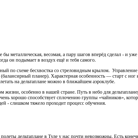
е бы металлическая, весомая, а пару шагов вперёд сделал - и уже
огда он подымает в воздух ещё и тебя самого.
нный по схеме бесхвостка со стреловидным крылом. Управление
 (балансирный планер). Характерная особенность — старт с ног и
олетать на дельтаплане можно в ближайшем аэроклубе.
ом жизни, особенно в нашей стране. Путь в небо для дельтаплане
 очень хорошо способствует сплочению группы «чайников», кото
дей - слишком тяжело проходит процесс обучения.
у полеты дельтаплане в Туле у нас почти невозможны. Есть коне