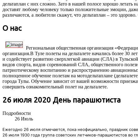
дельтаплан с них сложно. Зато в нашей полосе хорошо летать на
доставят любому человеку только положительные эмоции, даже
различаются, а любители скажут, что дельтаплан – это здорово
О нас
Региональная общественная организация «Федераци
организация.В Туле полеты на дельталете начались более 30 ле
и содействует развитию сверхлегкой авиации (СЛА) в Тульско
видов спорта, видов соревнований СЛА, общественного полезн
патриотическому воспитанию и распространению авиационных
полноценное обучение полетам на мотодельтаплане (дельталете
города Тулы. Обучение зависит от вашей возможности приезжат
совершить ознакомительный полет на дельталете.
26 июля 2020 День парашютиста
Подробности
26
Июль
Ежегодно 26 июля отмечается, пока неофициально, праздник сов
26 июля 1930 года группа советских летчиков-парашютистов во 