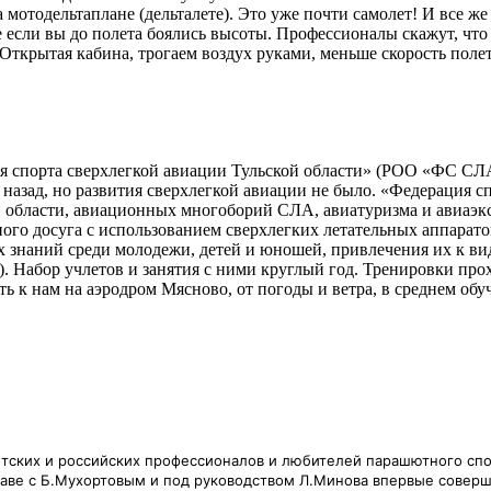
 мотодельтаплане (дельталете). Это уже почти самолет! И все же
 если вы до полета боялись высоты. Профессионалы скажут, чт
. Открытая кабина, трогаем воздух руками, меньше скорость поле
я спорта сверхлегкой авиации Тульской области» (РОО «ФС СЛА
т назад, но развития сверхлегкой авиации не было. «Федерация 
й области, авиационных многоборий СЛА, авиатуризма и авиаэкс
ого досуга с использованием сверхлегких летательных аппарат
 знаний среди молодежи, детей и юношей, привлечения их к в
). Набор учлетов и занятия с ними круглый год. Тренировки про
ь к нам на аэродром Мясново, от погоды и ветра, в среднем обу
етских и российских профессионалов и любителей парашютного сп
главе с Б.Мухортовым и под руководством Л.Минова впервые сове