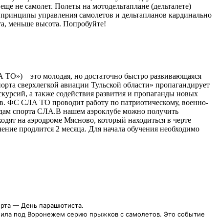
 еще не самолет. Полеты на мотодельтаплане (дельталете)
о принципы управления самолетов и дельтапланов кардинально
та, меньше высота. Попробуйте!
 ТО») – это молодая, но достаточно быстро развивающаяся
спорта сверхлегкой авиации Тульской области» пропагандирует
курсий, а также содействия развития и пропаганды новых
ов. ФС СЛА ТО проводит работу по патриотическому, военно-
идам спорта СЛА.В нашем аэроклубе можно получить
ходят на аэродроме Мясново, который находиться в черте
чение продлится 2 месяца. Для начала обучения необходимо
орта — День парашютиста.
ршила под Воронежем серию прыжков с самолетов. Это событие