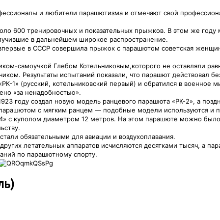
фессионалы и любители парашютизма и отмечают свой профессиона
оло 600 тренировочных и показательных прыжков. В этом же году
олучившие в дальнейшем широкое распространение.
 впервые в СССР совершила прыжок с парашютом советская женщина
ником-самоучкой Глебом Котельниковым,которого не оставляли ра
чиком. Результаты испытаний показали, что парашют действовал бе
 «РК-1» (русский, котельниковский первый) и обратился в военное
ено «за ненадобностью».
 1923 году создал новую модель ранцевого парашюта «РК-2», а поз
е парашютом с мягким ранцем — подобные модели используются и п
-4» с куполом диаметром 12 метров. На этом парашюте можно было 
ьству.
стали обязательными для авиации и воздухоплавания.
других летательных аппаратов исчисляются десятками тысяч, а пар
аний по парашютному спорту.
ль)