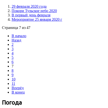
29 февраля 2020 года
Покори Тульское небо 2020
В первый день февраля
Мероприятие 25 января 2020 г
Страница 7 из 47
В начало
Назад
2
3
4
5
6
7
8
9
10
11
Вперёд
В конец
Погода