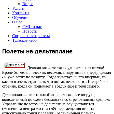
Видео
Услуги
Контакты
Обучение
О нас
СМИ о нас
Новости
Социальные проекты
Тульское небо
Полеты на дельтаплане
Дельтаплан - это такая удивительная штука!
Вроде бы металлическая, весомая, а пару шагов вперёд сделал
- и уже летит по воздуху. Когда чувствуешь это впервые, то
кажется очень странным, что он так легко летит. И еще более
странно, когда он подымает в воздух ещё и тебя самого.
Дельтаплан — летательный аппарат тяжелее воздуха,
выполненный по схеме бесхвостка со стреловидным крылом.
Управление полётом на дельтаплане осуществляется
смещением центра масс за счёт перемещения пилота
относительно точки подвески (балансирный планер).