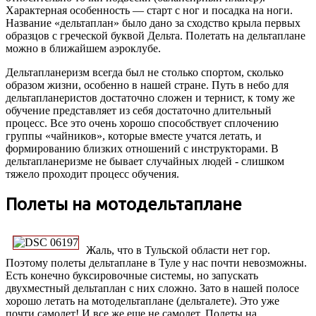
Характерная особенность — старт с ног и посадка на ноги.
Название «дельтаплан» было дано за сходство крыла первых
образцов с греческой буквой Дельта. Полетать на дельтаплане
можно в ближайшем аэроклубе.
Дельтапланеризм всегда был не столько спортом, сколько
образом жизни, особенно в нашей стране. Путь в небо для
дельтапланеристов достаточно сложен и тернист, к тому же
обучение представляет из себя достаточно длительный
процесс. Все это очень хорошо способствует сплочению
группы «чайников», которые вместе учатся летать, и
формированию близких отношений с инструкторами. В
дельтапланеризме не бывает случайных людей - слишком
тяжело проходит процесс обучения.
Полеты на мотодельтаплане
Жаль, что в Тульской области нет гор.
Поэтому полеты дельтаплане в Туле у нас почти невозможны.
Есть конечно буксировочные системы, но запускать
двухместный дельтаплан с них сложно. Зато в нашей полосе
хорошо летать на мотодельтаплане (дельталете). Это уже
почти самолет! И все же еще не самолет. Полеты на