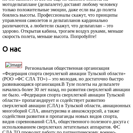
мотодельтаплане (дельталете) доставят любому человеку
только положительные эмоции, даже если вы до полета
боялись высоты. Профессионалы скажут, что принципы
управления самолетов и дельтапланов кардинально
различаются, а любители скажут, что дельтаплан – это
здорово. Открытая кабина, трогаем воздух руками, меньше
скорость полета, меньше высота. Попробуйте!
О нас
Региональная общественная организация
«Федерация спорта сверхлегкой авиации Тульской области»
(РОО «ФС СЛА ТО») – это молодая, но достаточно быстро
развивающаяся организация.В Туле полеты на дельталете
начались более 30 лет назад, но развития сверхлегкой авиации
не было. «Федерация спорта сверхлегкой авиации Тульской
области» пропагандирует и содействует развитию
сверхлегкой авиации (СЛА) в Тульской области, авиационных
многоборий СЛА, авиатуризма и авиаэкскурсий, а также
содействия развития и пропаганды новых видов спорта,
видов соревнований СЛА, общественного полезного досуга с
использованием сверхлегких летательных аппаратов. ФС
СЛА ТО проводит работу по патриотическому, военно-