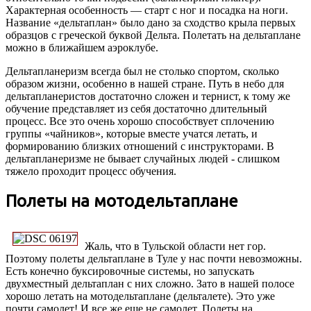
Характерная особенность — старт с ног и посадка на ноги.
Название «дельтаплан» было дано за сходство крыла первых
образцов с греческой буквой Дельта. Полетать на дельтаплане
можно в ближайшем аэроклубе.
Дельтапланеризм всегда был не столько спортом, сколько
образом жизни, особенно в нашей стране. Путь в небо для
дельтапланеристов достаточно сложен и тернист, к тому же
обучение представляет из себя достаточно длительный
процесс. Все это очень хорошо способствует сплочению
группы «чайников», которые вместе учатся летать, и
формированию близких отношений с инструкторами. В
дельтапланеризме не бывает случайных людей - слишком
тяжело проходит процесс обучения.
Полеты на мотодельтаплане
Жаль, что в Тульской области нет гор.
Поэтому полеты дельтаплане в Туле у нас почти невозможны.
Есть конечно буксировочные системы, но запускать
двухместный дельтаплан с них сложно. Зато в нашей полосе
хорошо летать на мотодельтаплане (дельталете). Это уже
почти самолет! И все же еще не самолет. Полеты на