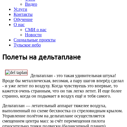
Видео
Услуги
Контакты
Обучение
О нас
СМИ о нас
Новости
Социальные проекты
Тульское небо
Полеты на дельтаплане
Дельтаплан - это такая удивительная штука!
Вроде бы металлическая, весомая, а пару шагов вперёд сделал
- и уже летит по воздуху. Когда чувствуешь это впервые, то
кажется очень странным, что он так легко летит. И еще более
странно, когда он подымает в воздух ещё и тебя самого.
Дельтаплан — летательный аппарат тяжелее воздуха,
выполненный по схеме бесхвостка со стреловидным крылом.
Управление полётом на дельтаплане осуществляется
смещением центра масс за счёт перемещения пилота
относительно точки подвески (балансирный планер).