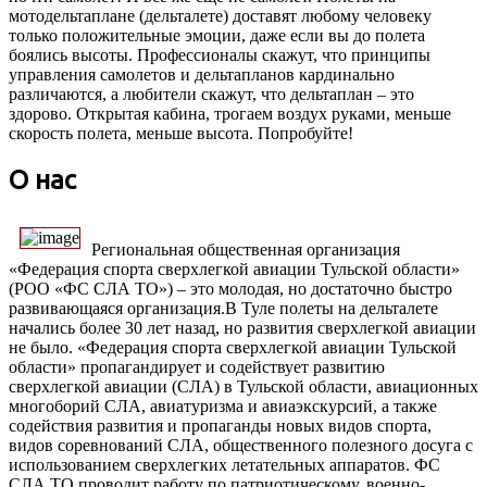
мотодельтаплане (дельталете) доставят любому человеку
только положительные эмоции, даже если вы до полета
боялись высоты. Профессионалы скажут, что принципы
управления самолетов и дельтапланов кардинально
различаются, а любители скажут, что дельтаплан – это
здорово. Открытая кабина, трогаем воздух руками, меньше
скорость полета, меньше высота. Попробуйте!
О нас
Региональная общественная организация
«Федерация спорта сверхлегкой авиации Тульской области»
(РОО «ФС СЛА ТО») – это молодая, но достаточно быстро
развивающаяся организация.В Туле полеты на дельталете
начались более 30 лет назад, но развития сверхлегкой авиации
не было. «Федерация спорта сверхлегкой авиации Тульской
области» пропагандирует и содействует развитию
сверхлегкой авиации (СЛА) в Тульской области, авиационных
многоборий СЛА, авиатуризма и авиаэкскурсий, а также
содействия развития и пропаганды новых видов спорта,
видов соревнований СЛА, общественного полезного досуга с
использованием сверхлегких летательных аппаратов. ФС
СЛА ТО проводит работу по патриотическому, военно-